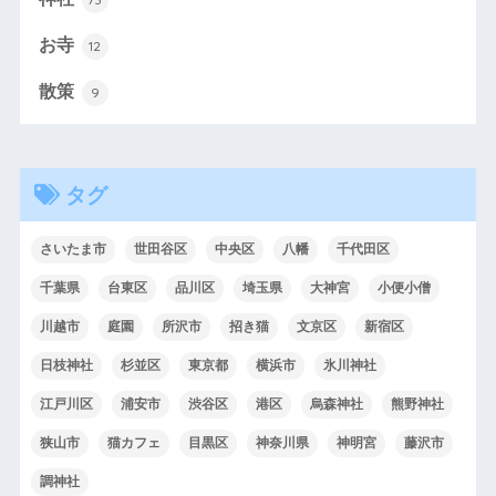
お寺
12
散策
9
タグ
さいたま市
世田谷区
中央区
八幡
千代田区
千葉県
台東区
品川区
埼玉県
大神宮
小便小僧
川越市
庭園
所沢市
招き猫
文京区
新宿区
日枝神社
杉並区
東京都
横浜市
氷川神社
江戸川区
浦安市
渋谷区
港区
烏森神社
熊野神社
狭山市
猫カフェ
目黒区
神奈川県
神明宮
藤沢市
調神社