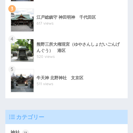
3
江戸総鎮守 神田明神 千代田区
617 views
4
熊野三所大権現宮（ゆやさんしょだいごんげ
んぐう） 港区
520 views
5
牛天神 北野神社 文京区
511 views
カテゴリー
神社
73