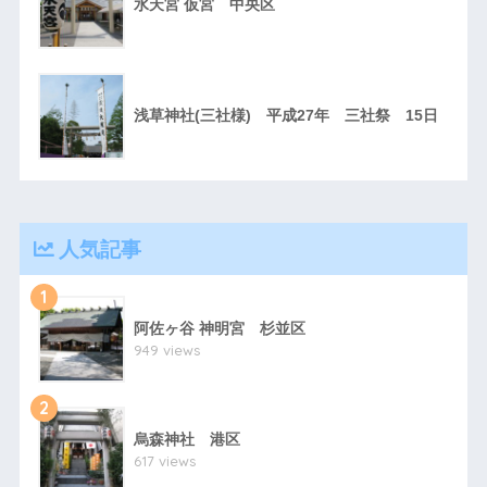
水天宮 仮宮 中央区
浅草神社(三社様) 平成27年 三社祭 15日
人気記事
1
阿佐ヶ谷 神明宮 杉並区
949 views
2
烏森神社 港区
617 views