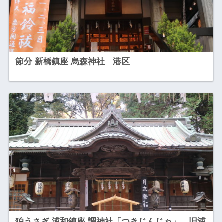
節分 新橋鎮座 烏森神社 港区
狛うさぎ 浦和鎮座 調神社「つきじんじゃ」 旧浦