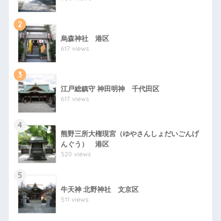
2
烏森神社 港区
617 views
3
江戸総鎮守 神田明神 千代田区
617 views
4
熊野三所大権現宮（ゆやさんしょだいごんげ
んぐう） 港区
520 views
5
牛天神 北野神社 文京区
511 views