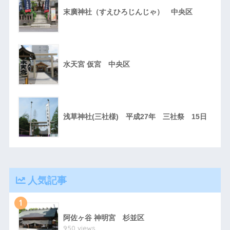
末廣神社（すえひろじんじゃ） 中央区
水天宮 仮宮 中央区
浅草神社(三社様) 平成27年 三社祭 15日
人気記事
1
阿佐ヶ谷 神明宮 杉並区
950 views