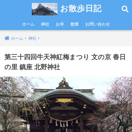
お散歩日記
ホーム
神社
お寺
散策
お問い合わせ
ホーム
神社
第三十四回牛天神紅梅まつり 文の京 春日
の里 鎮座 北野神社