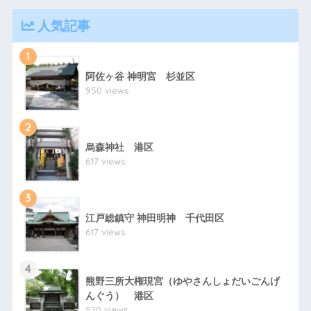
人気記事
1
阿佐ヶ谷 神明宮 杉並区
950 views
2
烏森神社 港区
617 views
3
江戸総鎮守 神田明神 千代田区
617 views
4
熊野三所大権現宮（ゆやさんしょだいごんげ
んぐう） 港区
520 views