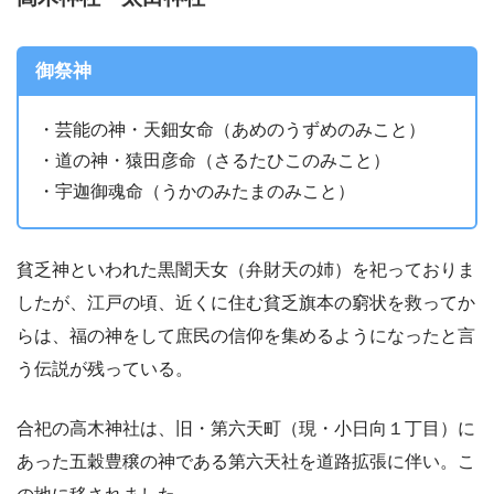
御祭神
・芸能の神・天鈿女命（あめのうずめのみこと）
・道の神・猿田彦命（さるたひこのみこと）
・宇迦御魂命（うかのみたまのみこと）
貧乏神といわれた黒闇天女（弁財天の姉）を祀っておりま
したが、江戸の頃、近くに住む貧乏旗本の窮状を救ってか
らは、福の神をして庶民の信仰を集めるようになったと言
う伝説が残っている。
合祀の高木神社は、旧・第六天町（現・小日向１丁目）に
あった五穀豊穣の神である第六天社を道路拡張に伴い。こ