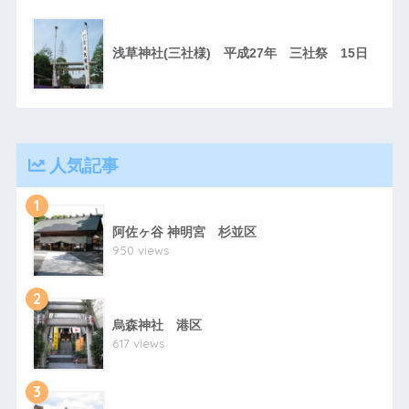
浅草神社(三社様) 平成27年 三社祭 15日
人気記事
1
阿佐ヶ谷 神明宮 杉並区
950 views
2
烏森神社 港区
617 views
3