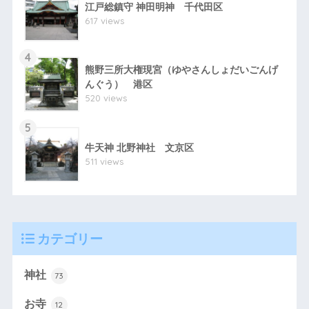
江戸総鎮守 神田明神 千代田区
617 views
4
熊野三所大権現宮（ゆやさんしょだいごんげ
んぐう） 港区
520 views
5
牛天神 北野神社 文京区
511 views
カテゴリー
神社
73
お寺
12