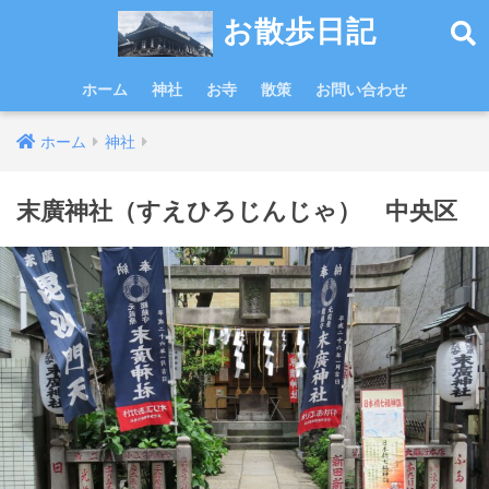
お散歩日記
ホーム
神社
お寺
散策
お問い合わせ
ホーム
神社
末廣神社（すえひろじんじゃ） 中央区