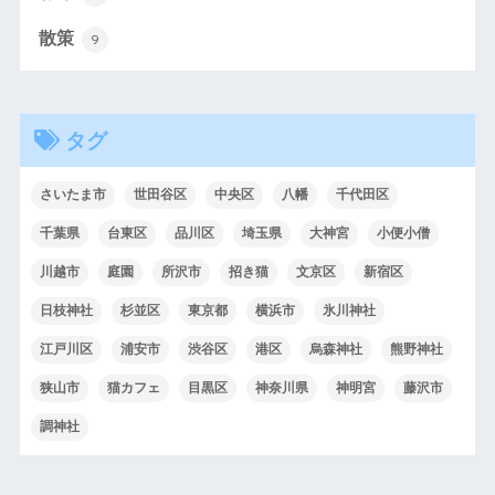
散策
9
タグ
さいたま市
世田谷区
中央区
八幡
千代田区
千葉県
台東区
品川区
埼玉県
大神宮
小便小僧
川越市
庭園
所沢市
招き猫
文京区
新宿区
日枝神社
杉並区
東京都
横浜市
氷川神社
江戸川区
浦安市
渋谷区
港区
烏森神社
熊野神社
狭山市
猫カフェ
目黒区
神奈川県
神明宮
藤沢市
調神社