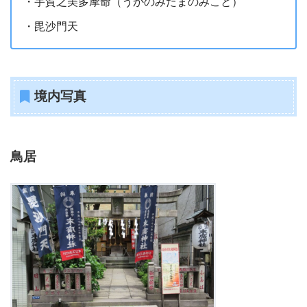
・宇賀之美多摩命（うかのみたまのみこと）
・毘沙門天
境内写真
鳥居