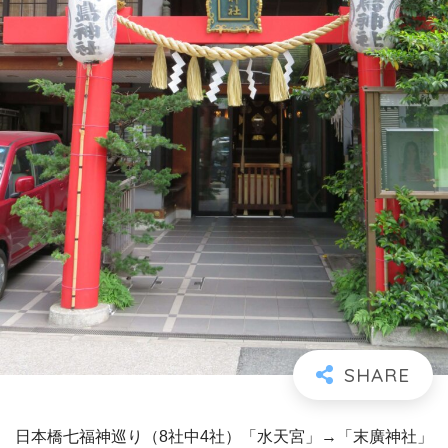
日本橋七福神巡り（8社中4社）「水天宮」→「末廣神社」