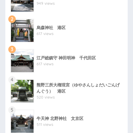
949 views
2
烏森神社 港区
617 views
3
江戸総鎮守 神田明神 千代田区
617 views
4
熊野三所大権現宮（ゆやさんしょだいごんげ
んぐう） 港区
520 views
5
牛天神 北野神社 文京区
511 views