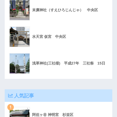
末廣神社（すえひろじんじゃ） 中央区
水天宮 仮宮 中央区
浅草神社(三社様) 平成27年 三社祭 15日
人気記事
1
阿佐ヶ谷 神明宮 杉並区