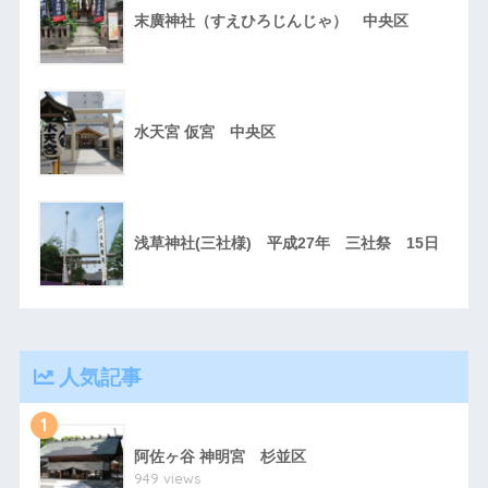
末廣神社（すえひろじんじゃ） 中央区
水天宮 仮宮 中央区
浅草神社(三社様) 平成27年 三社祭 15日
人気記事
1
阿佐ヶ谷 神明宮 杉並区
949 views