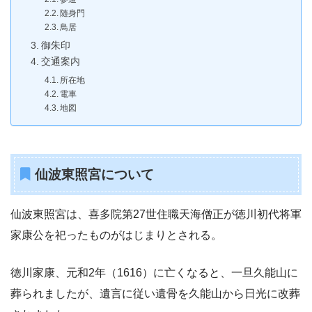
随身門
鳥居
御朱印
交通案内
所在地
電車
地図
仙波東照宮について
仙波東照宮は、喜多院第27世住職天海僧正が徳川初代将軍
家康公を祀ったものがはじまりとされる。
徳川家康、元和2年（1616）に亡くなると、一旦久能山に
葬られましたが、遺言に従い遺骨を久能山から日光に改葬