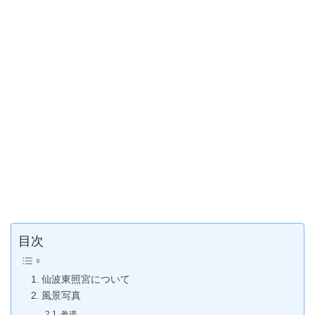
目次
仙波東照宮について
風景写真
参道