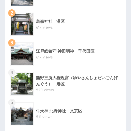
2
烏森神社 港区
617 views
3
江戸総鎮守 神田明神 千代田区
617 views
4
熊野三所大権現宮（ゆやさんしょだいごんげ
んぐう） 港区
520 views
5
牛天神 北野神社 文京区
511 views