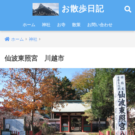
お散歩日記
ホーム
神社
お寺
散策
お問い合わせ
ホーム
神社
仙波東照宮 川越市