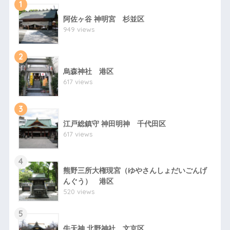
1
阿佐ヶ谷 神明宮 杉並区
949 views
2
烏森神社 港区
617 views
3
江戸総鎮守 神田明神 千代田区
617 views
4
熊野三所大権現宮（ゆやさんしょだいごんげ
んぐう） 港区
520 views
5
牛天神 北野神社 文京区