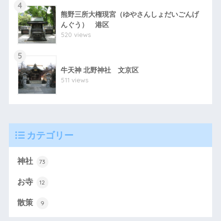
4
熊野三所大権現宮（ゆやさんしょだいごんげ
んぐう） 港区
520 views
5
牛天神 北野神社 文京区
511 views
カテゴリー
神社
73
お寺
12
散策
9