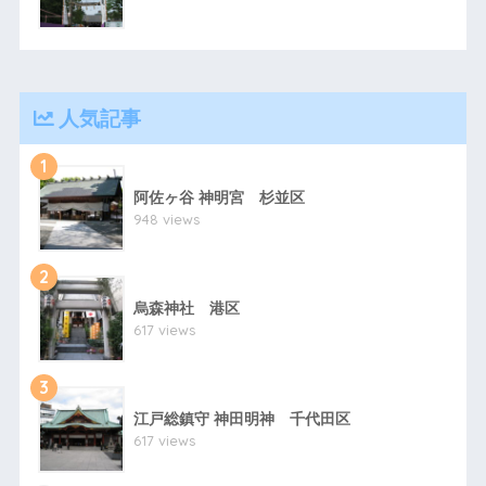
人気記事
1
阿佐ヶ谷 神明宮 杉並区
948 views
2
烏森神社 港区
617 views
3
江戸総鎮守 神田明神 千代田区
617 views