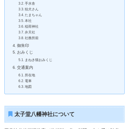
手水舎
狛犬さん
たまちゃん
本社
稲荷神社
弁天社
社務所前
御朱印
おみくじ
まねき猫おみくじ
交通案内
所在地
電車
地図
太子堂八幡神社について