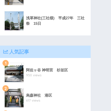
浅草神社(三社様) 平成27年 三社
祭 15日
人気記事
1
阿佐ヶ谷 神明宮 杉並区
950 views
2
烏森神社 港区
617 views