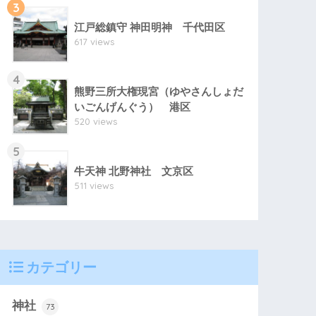
3
江戸総鎮守 神田明神 千代田区
617 views
4
熊野三所大権現宮（ゆやさんしょだ
いごんげんぐう） 港区
520 views
5
牛天神 北野神社 文京区
511 views
カテゴリー
神社
73