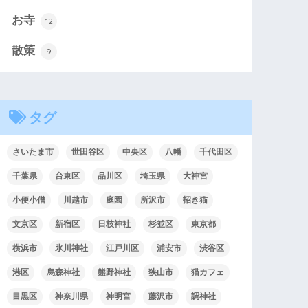
お寺
12
散策
9
タグ
さいたま市
世田谷区
中央区
八幡
千代田区
千葉県
台東区
品川区
埼玉県
大神宮
小便小僧
川越市
庭園
所沢市
招き猫
文京区
新宿区
日枝神社
杉並区
東京都
横浜市
氷川神社
江戸川区
浦安市
渋谷区
港区
烏森神社
熊野神社
狭山市
猫カフェ
目黒区
神奈川県
神明宮
藤沢市
調神社