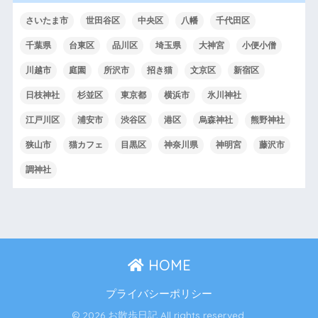
さいたま市
世田谷区
中央区
八幡
千代田区
千葉県
台東区
品川区
埼玉県
大神宮
小便小僧
川越市
庭園
所沢市
招き猫
文京区
新宿区
日枝神社
杉並区
東京都
横浜市
氷川神社
江戸川区
浦安市
渋谷区
港区
烏森神社
熊野神社
狭山市
猫カフェ
目黒区
神奈川県
神明宮
藤沢市
調神社
HOME
プライバシーポリシー
© 2026 お散歩日記 All rights reserved.