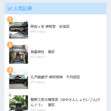
人気記事
1
阿佐ヶ谷 神明宮 杉並区
949 views
2
烏森神社 港区
617 views
3
江戸総鎮守 神田明神 千代田区
617 views
4
熊野三所大権現宮（ゆやさんしょだいごんげ
んぐう） 港区
520 views