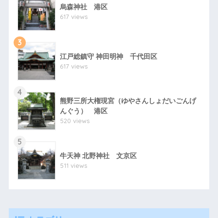
烏森神社 港区
617 views
3
江戸総鎮守 神田明神 千代田区
617 views
4
熊野三所大権現宮（ゆやさんしょだいごんげ
んぐう） 港区
520 views
5
牛天神 北野神社 文京区
511 views