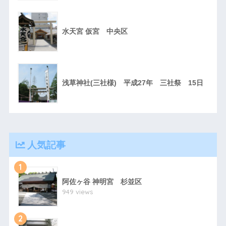
水天宮 仮宮 中央区
浅草神社(三社様) 平成27年 三社祭 15日
人気記事
1
阿佐ヶ谷 神明宮 杉並区
949 views
2