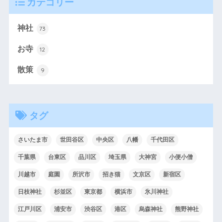
カテゴリー
神社
73
お寺
12
散策
9
タグ
さいたま市
世田谷区
中央区
八幡
千代田区
千葉県
台東区
品川区
埼玉県
大神宮
小便小僧
川越市
庭園
所沢市
招き猫
文京区
新宿区
日枝神社
杉並区
東京都
横浜市
氷川神社
江戸川区
浦安市
渋谷区
港区
烏森神社
熊野神社