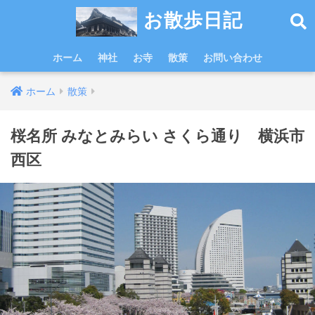
お散歩日記
ホーム
神社
お寺
散策
お問い合わせ
ホーム
散策
桜名所 みなとみらい さくら通り 横浜市
西区