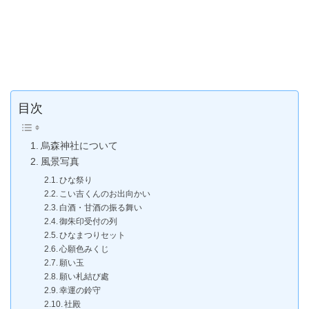
目次
烏森神社について
風景写真
ひな祭り
こい吉くんのお出向かい
白酒・甘酒の振る舞い
御朱印受付の列
ひなまつりセット
心願色みくじ
願い玉
願い札結び處
幸運の鈴守
社殿