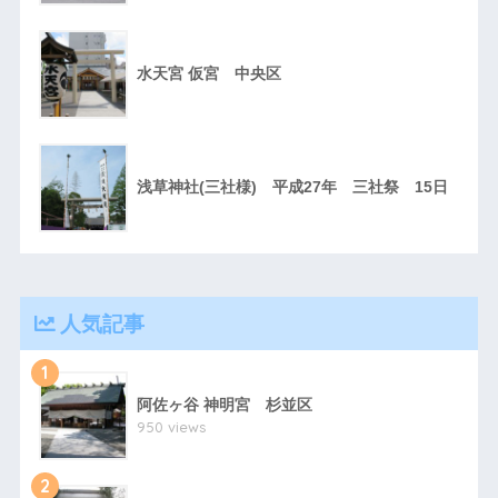
水天宮 仮宮 中央区
浅草神社(三社様) 平成27年 三社祭 15日
人気記事
1
阿佐ヶ谷 神明宮 杉並区
950 views
2