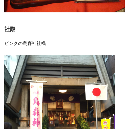
社殿
ピンクの烏森神社幟