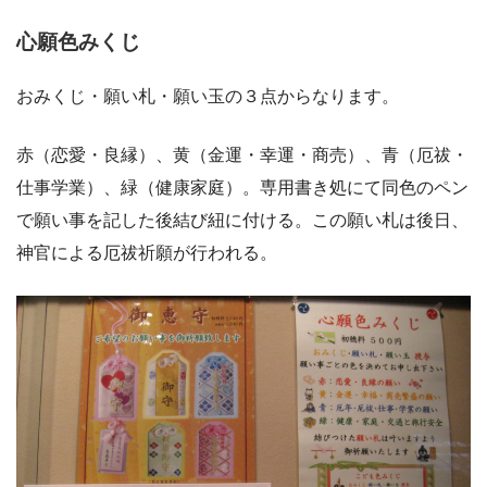
心願色みくじ
おみくじ・願い札・願い玉の３点からなります。
赤（恋愛・良縁）、黄（金運・幸運・商売）、青（厄祓・
仕事学業）、緑（健康家庭）。専用書き処にて同色のペン
で願い事を記した後結び紐に付ける。この願い札は後日、
神官による厄祓祈願が行われる。