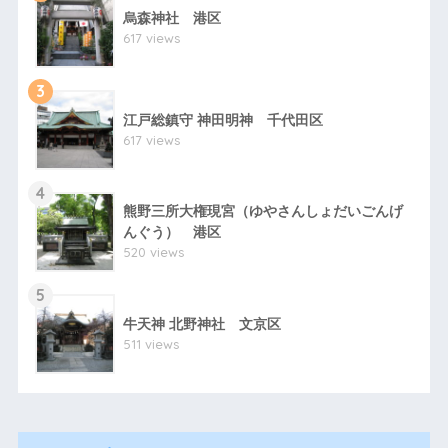
烏森神社 港区
617 views
3
江戸総鎮守 神田明神 千代田区
617 views
4
熊野三所大権現宮（ゆやさんしょだいごんげ
んぐう） 港区
520 views
5
牛天神 北野神社 文京区
511 views