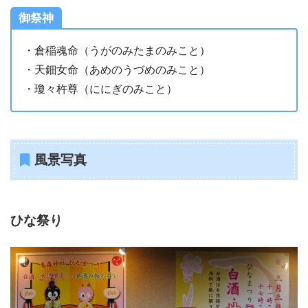
御祭神
・倉稲魂命（うがのみたまのみこと）
・天鈿女命（あめのうづめのみこと）
・瓊々杵尊（ににぎのみこと）
風景写真
ひな祭り