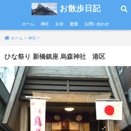
お散歩日記
ホーム
神社
お寺
散策
お問い合わせ
ホーム
神社
ひな祭り 新橋鎮座 烏森神社 港区