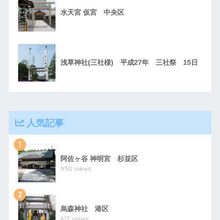
水天宮 仮宮 中央区
浅草神社(三社様) 平成27年 三社祭 15日
人気記事
1
阿佐ヶ谷 神明宮 杉並区
950 views
2
烏森神社 港区
617 views