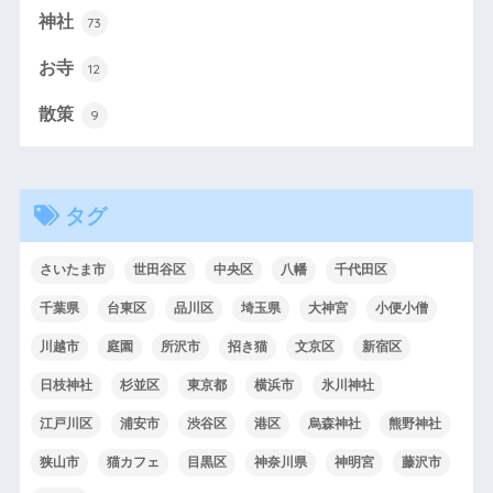
神社
73
お寺
12
散策
9
タグ
さいたま市
世田谷区
中央区
八幡
千代田区
千葉県
台東区
品川区
埼玉県
大神宮
小便小僧
川越市
庭園
所沢市
招き猫
文京区
新宿区
日枝神社
杉並区
東京都
横浜市
氷川神社
江戸川区
浦安市
渋谷区
港区
烏森神社
熊野神社
狭山市
猫カフェ
目黒区
神奈川県
神明宮
藤沢市