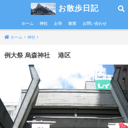
お散歩日記
ホーム
神社
お寺
散策
お問い合わせ
ホーム
神社
例大祭 烏森神社 港区