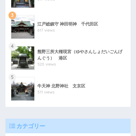
3
江戸総鎮守 神田明神 千代田区
617 views
4
熊野三所大権現宮（ゆやさんしょだいごんげ
んぐう） 港区
520 views
5
牛天神 北野神社 文京区
511 views
カテゴリー