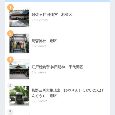
1
阿佐ヶ谷 神明宮 杉並区
950 views
2
烏森神社 港区
617 views
3
江戸総鎮守 神田明神 千代田区
617 views
4
熊野三所大権現宮（ゆやさんしょだいごんげ
んぐう） 港区
520 views
5