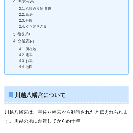
風景写真
八幡通り側 参道
鳥居
拝殿
ぐち聞きさま
御朱印
交通案内
所在地
電車
お車
地図
川越八幡宮について
川越八幡宮は、宇佐八幡宮から勧請されたと伝えれられま
す。川越の地に創建してから約千年。