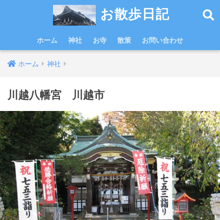
お散歩日記
ホーム
神社
お寺
散策
お問い合わせ
ホーム
神社
川越八幡宮 川越市