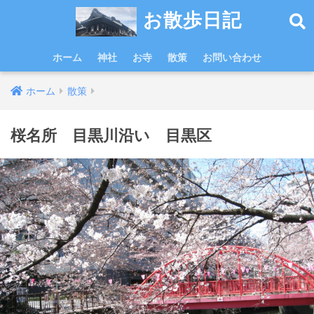
お散歩日記
ホーム
神社
お寺
散策
お問い合わせ
ホーム
散策
桜名所 目黒川沿い 目黒区