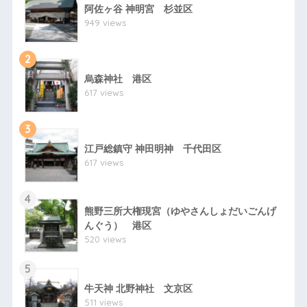
阿佐ヶ谷 神明宮 杉並区
949 views
2
烏森神社 港区
617 views
3
江戸総鎮守 神田明神 千代田区
617 views
4
熊野三所大権現宮（ゆやさんしょだいごんげ
んぐう） 港区
520 views
5
牛天神 北野神社 文京区
511 views