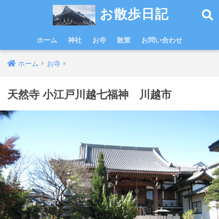
お散歩日記
ホーム
神社
お寺
散策
お問い合わせ
ホーム
お寺
天然寺 小江戸川越七福神 川越市