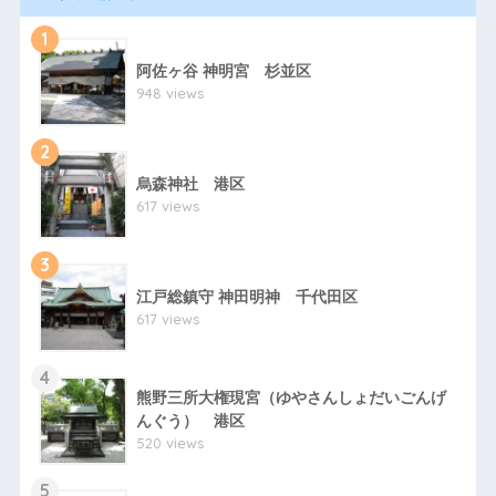
1
阿佐ヶ谷 神明宮 杉並区
948 views
2
烏森神社 港区
617 views
3
江戸総鎮守 神田明神 千代田区
617 views
4
熊野三所大権現宮（ゆやさんしょだいごんげ
んぐう） 港区
520 views
5