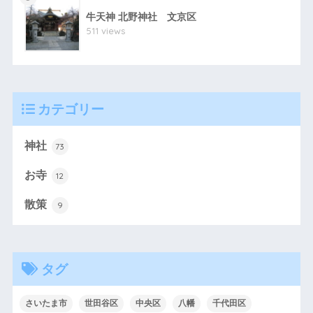
牛天神 北野神社 文京区
511 views
カテゴリー
神社
73
お寺
12
散策
9
タグ
さいたま市
世田谷区
中央区
八幡
千代田区