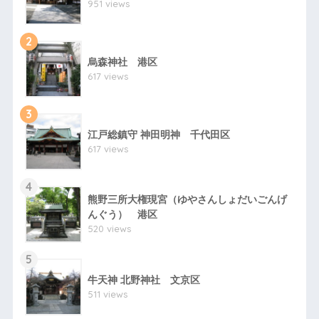
951 views
2
烏森神社 港区
617 views
3
江戸総鎮守 神田明神 千代田区
617 views
4
熊野三所大権現宮（ゆやさんしょだいごんげ
んぐう） 港区
520 views
5
牛天神 北野神社 文京区
511 views