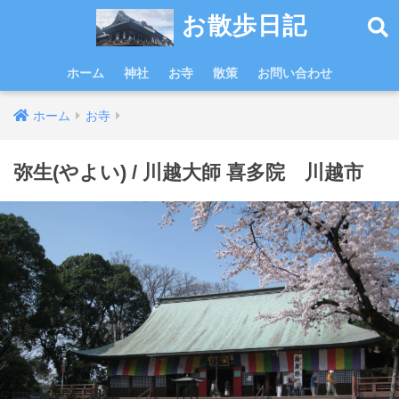
お散歩日記
ホーム
神社
お寺
散策
お問い合わせ
ホーム
お寺
弥生(やよい) / 川越大師 喜多院 川越市