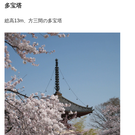
多宝塔
総高13m、方三間の多宝塔