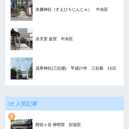
末廣神社（すえひろじんじゃ） 中央区
水天宮 仮宮 中央区
浅草神社(三社様) 平成27年 三社祭 15日
人気記事
1
阿佐ヶ谷 神明宮 杉並区