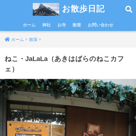
お散歩日記
ホーム
神社
お寺
散策
お問い合わせ
ホーム
散策
ねこ・JaLaLa（あきはばらのねこカフ
ェ）