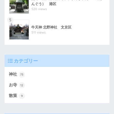
んぐう） 港区
520 views
5
牛天神 北野神社 文京区
511 views
カテゴリー
神社
73
お寺
12
散策
9