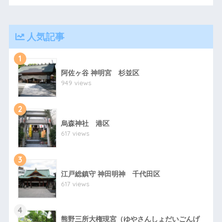
人気記事
1
阿佐ヶ谷 神明宮 杉並区
949 views
2
烏森神社 港区
617 views
3
江戸総鎮守 神田明神 千代田区
617 views
4
熊野三所大権現宮（ゆやさんしょだいごんげ